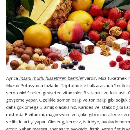
Ayrıca
insanı mutlu hissettiren besinler
vardır. Muz tüketmek i
Muzun Potasyumu fazladır. Triptofan ise halk arasında “mutlulu
serotonin! Sinirleri gevşeten vitaminler B vitamini ve folik asi
gevşeme yapar. Özellikle somon balığı ve ton balığı gibi soğuk de
daha çok omega-3 almış olacaksınız. Karides ve ıstakoz gibi kabu
miktarda B vitamini, magnezyum ve çinko gibi minerallerle ser
ve libido artışı yapar. Ginseng, kereviz, istiridye, avokado hor
artırır. Yaban mersini, ananas ve avokado, fıstık, Antep fıstığı ve