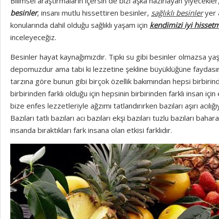
Bilimsel araştırmaların içersin de bizi aşka hazırlayan yiyecekler
besinler
, insanı mutlu hissettiren besinler,
sağlıklı besinler
yer 
konularında dahil olduğu sağlıklı yaşam için
kendimizi iyi hisset
inceleyeceğiz.
Besinler hayat kaynağımızdır. Tıpkı su gibi besinler olmazsa ya
depomuzdur ama tabi ki lezzetine şekline büyüklüğüne faydasına
tarzına göre bunun gibi birçok özellik bakımından hepsi birbirind
birbirinden farklı olduğu için hepsinin birbirinden farklı insan için e
bize enfes lezzetleriyle ağzımı tatlandırırken bazıları aşırı acılığı
Bazıları tatlı bazıları acı bazıları ekşi bazıları tuzlu bazıları bahar
insanda bıraktıkları fark insana olan etkisi farklıdır.