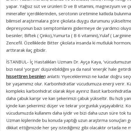
yapar. Yağsız süt ve ürünleri D ve B vitamini, magnezyum ve çi
mineraller içerdiklerinden, serotonin üretimine katkıda bulunmak
bilimsel araştırmalara göre çikolata duygu durumunu yükseltmek
depresyonun bazı semptomlarını gidermeye de yardımcı oluyor.
besinler; Biftek ( Çinko),Yumurta ( B 6 vitamini),Yulaf ( Larginine
Zencefil. Özelliklede Bitter çikolata insanda ki mutluluk horm
arttırarak ilaç gibidir.
İSTANBUL- İç Hastalıkları Uzmanı Dr. Ayça Kaya, ‘vücudumuzun y
bizi nasıl ‘yorgun’ düşürebildiğini ya da nasıl ‘enerjik’ hale getirdi
hissettiren besinler
i anlattı: Yiyeceklerimizi ne kadar doğru seçe
bir yaşamımız olur. Karbonhidratlar vücudumuza enerji verir. Ka
kompleks karbonhidrat olarak ikiye ayırırız Basit karbonhidratla
daha çabuk karışır ve kan şekerimizi çabuk yükseltir. Bu hızlı ya
içinde kan şekerimiz düşer ve tekrar yorgunluk yaşayabiliriz. K
vücudumuzda kullanımı daha iyidir ve bizi daha uzun süre tok tut
Uzman kişilerinde bu konuda yaptığı uzun araştırma sonuçları gö
dikkat ettiğimizde her şey istediğimiz gibi olacaktır ortada ne