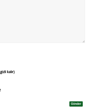
(gizli kalır)
z