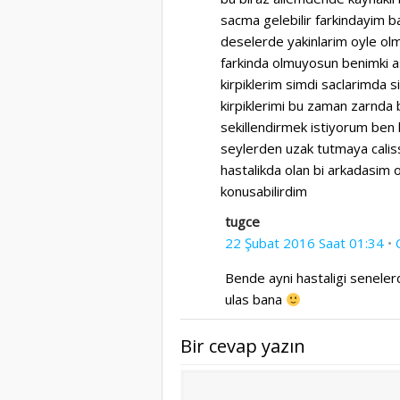
sacma gelebilir farkindayim 
deselerde yakinlarim oyle ol
farkinda olmuyosun benimki a
kirpiklerim simdi saclarimda s
kirpiklerimi bu zaman zarfind
sekillendirmek istiyorum ben
seylerden uzak tutmaya calis
hastalikda olan bi arkadasim 
konusabilirdim
tugce
22 Şubat 2016 Saat 01:34
•
Bende ayni hastaligi senele
ulas bana
Bir cevap yazın