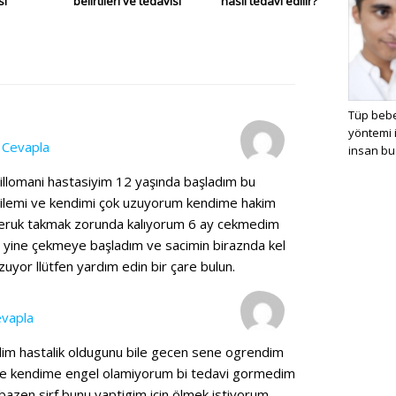
si
belirtileri ve tedavisi
nasıl tedavi edilir?
Tüp bebe
yöntemi 
•
Cevapla
insan bu
otillomani hastasiyim 12 yaşında başladım bu
ailemi ve kendimi çok uzuyorum kendime hakim
peruk takmak zorunda kalıyorum 6 ay cekmedim
r yine çekmeye başladım ve sacimin biraznda kel
zuyor llütfen yardım edin bir çare bulun.
vapla
im hastalik oldugunu bile gecen sene ogrendim
lde kendime engel olamiyorum bi tedavi gormedim
bazen sirf bunu yaptigim icin ölmek istiyorum