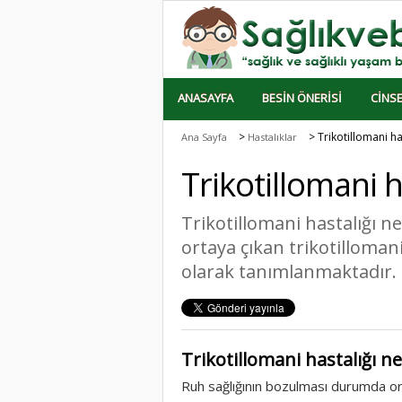
ANASAYFA
BESIN ÖNERISI
CINSE
>
> Trikotillomani ha
Ana Sayfa
Hastalıklar
Trikotillomani h
Trikotillomani hastalığı 
ortaya çıkan trikotillomani
olarak tanımlanmaktadır.
Trikotillomani hastalığı ne
Ruh sağlığının bozulması durumda o