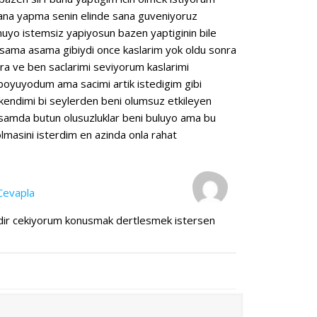
bana yapma senin elinde sana guveniyoruz
muyo istemsiz yapiyosun bazen yaptiginin bile
sama asama gibiydi once kaslarim yok oldu sonra
ira ve ben saclarimi seviyorum kaslarimi
a boyuyodum ama sacimi artik istedigim gibi
 kendimi bi seylerden beni olumsuz etkileyen
samda butun olusuzluklar beni buluyo ama bu
olmasini isterdim en azinda onla rahat
Cevapla
rdir cekiyorum konusmak dertlesmek istersen