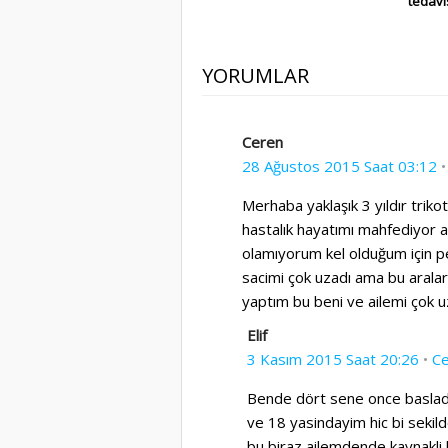
tedavi
YORUMLAR
Ceren
28 Ağustos 2015 Saat 03:12
Merhaba yaklaşık 3 yıldır trik
hastalık hayatımı mahfediyor 
olamıyorum kel olduğum için 
sacimi çok uzadı ama bu arala
yaptım bu beni ve ailemi çok u
Elif
3 Kasım 2015 Saat 20:26
•
Ce
Bende dört sene once baslad
ve 18 yasindayim hic bi seki
bu biraz ailemdende kaynakli 