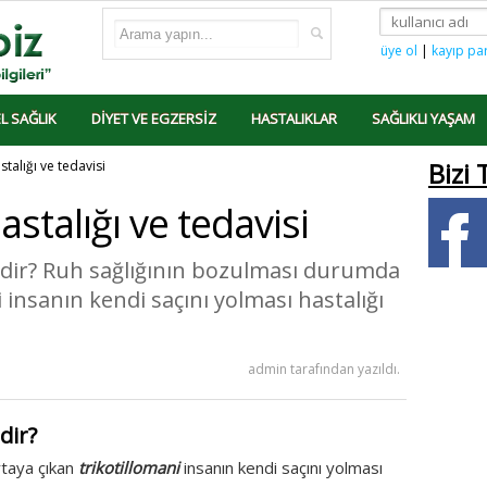
üye ol
|
kayıp pa
L SAĞLIK
DIYET VE EGZERSIZ
HASTALIKLAR
SAĞLIKLI YAŞAM
stalığı ve tedavisi
Bizi 
astalığı ve tedavisi
nedir? Ruh sağlığının bozulması durumda
 insanın kendi saçını yolması hastalığı
admin tarafından yazıldı.
dir?
rtaya çıkan
trikotillomani
insanın kendi saçını yolması