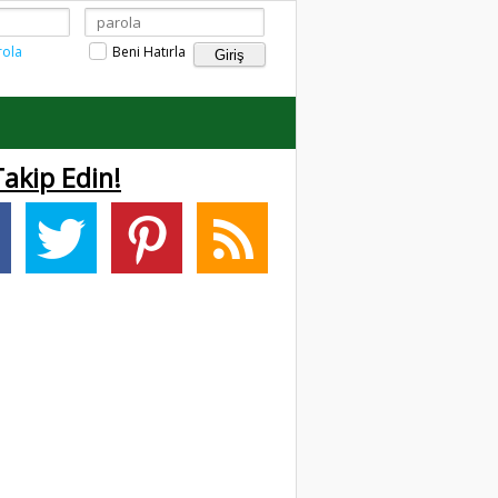
rola
Beni Hatırla
Takip Edin!