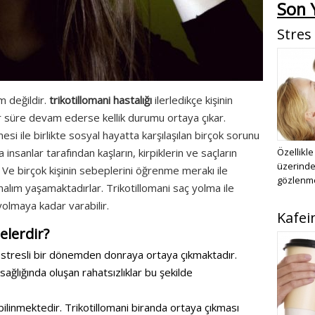
Son Y
Stres
um değildir.
trikotillomani hastalığı
ilerledikçe kişinin
r süre devam ederse kellik durumu ortaya çıkar.
mesi ile birlikte sosyal hayatta karşılaşılan birçok sorunu
nsanlar tarafından kaşların, kirpiklerin ve saçların
Özellikle
üzerinde 
 Ve birçok kişinin sebeplerini öğrenme merakı ile
gözlenmek
unalım yaşamaktadırlar. Trikotillomani saç yolma ile
 yolmaya kadar varabilir.
Kafei
elerdir?
stresli bir dönemden donraya ortaya çıkmaktadır.
 sağlığında oluşan rahatsızlıklar bu şekilde
 bilinmektedir. Trikotillomani biranda ortaya çıkması