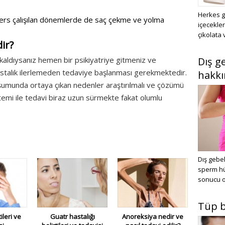
Herkes g
le ders çalışılan dönemlerde de saç çekme ve yolma
içecekle
çikolata 
ir?
 kaldıysanız hemen bir psikiyatriye gitmeniz ve
Dış g
hastalık ilerlemeden tedaviye başlanması gerekmektedir.
hakkı
uşumunda ortaya çıkan nedenler araştırılmalı ve çözümü
ntemi ile tedavi biraz uzun sürmekte fakat olumlu
Dış gebel
sperm hü
sonucu o
Tüp b
ileri ve
Guatr hastalığı
Anoreksiya nedir ve