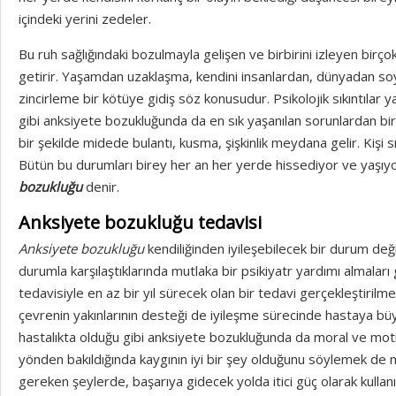
içindeki yerini zedeler.
Bu ruh sağlığındaki bozulmayla gelişen ve birbirini izleyen bir
getirir. Yaşamdan uzaklaşma, kendini insanlardan, dünyadan 
zincirleme bir kötüye gidiş söz konusudur. Psikolojik sıkıntılar
gibi anksiyete bozukluğunda da en sık yaşanılan sorunlardan biri 
bir şekilde midede bulantı, kusma, şişkinlik meydana gelir. Kişi s
Bütün bu durumları birey her an her yerde hissediyor ve yaşı
bozukluğu
denir.
Anksiyete bozukluğu tedavisi
Anksiyete bozukluğu
kendiliğinden iyileşebilecek bir durum değil
durumla karşılaştıklarında mutlaka bir psikiyatr yardımı almaları 
tedavisiyle en az bir yıl sürecek olan bir tedavi gerçekleştirilmeli
çevrenin yakınlarının desteği de iyileşme sürecinde hastaya bü
hastalıkta olduğu gibi anksiyete bozukluğunda da moral ve mot
yönden bakıldığında kaygının iyi bir şey olduğunu söylemek d
gereken şeylerde, başarıya gidecek yolda itici güç olarak kullanıla