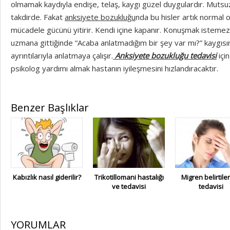
olmamak kaydıyla endişe, telaş, kaygı güzel duygulardır. Mutsu
takdirde. Fakat
anksiyete bozukluğu
nda bu hisler artık normal 
mücadele gücünü yitirir. Kendi içine kapanır. Konuşmak istemez
uzmana gittiğinde “Acaba anlatmadığım bir şey var mı?” kaygısın
ayrıntılarıyla anlatmaya çalışır.
Anksiyete bozukluğu tedavisi
içi
psikolog yardımı almak hastanın iyileşmesini hızlandıracaktır.
Benzer Başlıklar
Kabızlık nasıl giderilir?
Trikotillomani hastalığı
Migren belirtiler
ve tedavisi
tedavisi
YORUMLAR