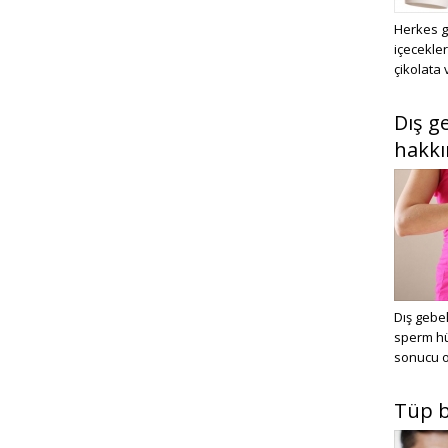
Herkes g
içecekle
çikolata 
Dış g
hakkı
Dış gebel
sperm hü
sonucu o
Tüp b