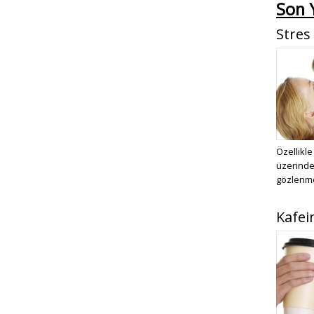
Son Y
Stres
Özellikle
üzerinde 
gözlenmek
Kafei