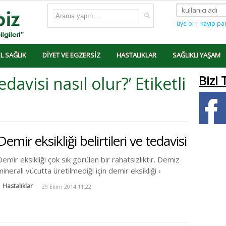
üye ol
|
kayıp pa
L SAĞLIK
DIYET VE EGZERSIZ
HASTALIKLAR
SAĞLIKLI YAŞAM
edavisi nasıl olur?’ Etiketli
Bizi 
Demir eksikliği belirtileri ve tedavisi
Demir eksikliği çok sık görülen bir rahatsızlıktır. Demiz
minerali vücutta üretilmediği için demir eksikliği ›
Hastalıklar
29 Ekim 2014 11:22