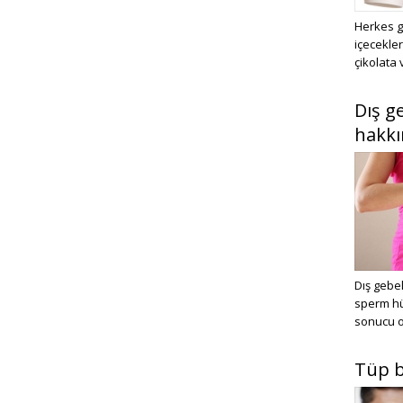
Herkes g
içecekle
çikolata 
Dış g
hakkı
Dış gebel
sperm hü
sonucu o
Tüp b