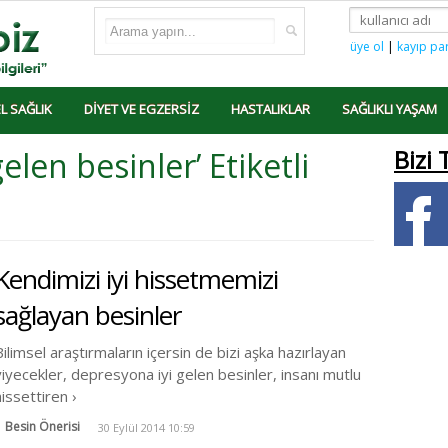
üye ol
|
kayıp pa
L SAĞLIK
DIYET VE EGZERSIZ
HASTALIKLAR
SAĞLIKLI YAŞAM
elen besinler’ Etiketli
Bizi 
Kendimizi iyi hissetmemizi
sağlayan besinler
Bilimsel araştırmaların içersin de bizi aşka hazırlayan
yiyecekler, depresyona iyi gelen besinler, insanı mutlu
hissettiren ›
Besin Önerisi
30 Eylül 2014 10:59