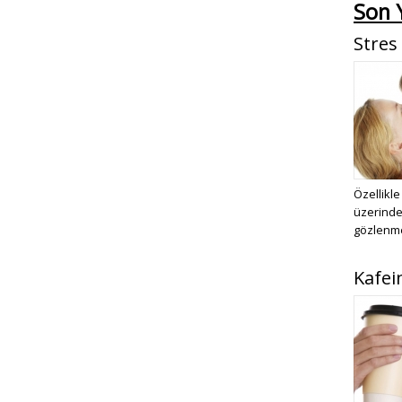
Son Y
Stres
Özellikle
üzerinde 
gözlenmek
Kafei