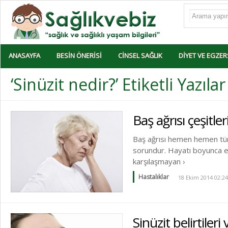
ANASAYFA
BESIN ÖNERISI
CINSEL SAĞLIK
DIYET VE EGZER
‘Sinüzit nedir?’ Etiketli Yazılar
Baş ağrısı çeşitler
Baş ağrısı hemen hemen tüm 
sorundur. Hayatı boyunca e
karşılaşmayan ›
Hastalıklar
18 Ekim 2014 02:24
Sinüzit belirtileri