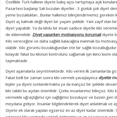
Özellikle Türk halkının diyete bakış açısı tartışmaya açık konula
Pazartesi başlanıp Salı bozulan diyetler.. 3 günlük şok diyet d
yeme bozuklukları.. Bunlar halkımızı bilinçlendirmemiz gereken 
Diyet aç kalmak değil diyet bir yaşam şeklidir. Yani zayıf olan bir 
diyet yapabilir. Ya da kilolu bir insan sadece diyetle kilo vere
de eklemelidir.
Diyet yaparken motivasyonu korumak
diyete b
Kilo vereceğine ve daha sağlıklı kalacağına inanmak bu motivas
olabilir. Kilo görüntü bozukluğundan öte bir sağlık bozukluğudu
kolaydır fakat bu kilonun kontrolünü sağlamak işin ikinci kısmı 
taşımaktadır.
Diyet aşamalarla seyretmektedir. Kilo verimi ilk zamanlarda göz
Fakat belli bir zaman sonra kilo vermek yavaşlayınca
diyette m
kişiler ya diyeti sonlandırmakta ya da inançsız bir şekilde deva
kilo takibi bu açıdan önemlidir. Çünkü insanlarımız bilinçsiz. Kilo 
vermekle uğraştığımız için sağlığımız bozuluyor ve bazen geri 
meydana geliyor. İnsanlar bilgilendirilerek diyet anlatılmalı ve 
Diyete ek olarak yapılan egzersiz en az diyet kadar önemlidir.
egzersiz kilo vermede yeterli gelmemiş ve en iyi sonucun egze